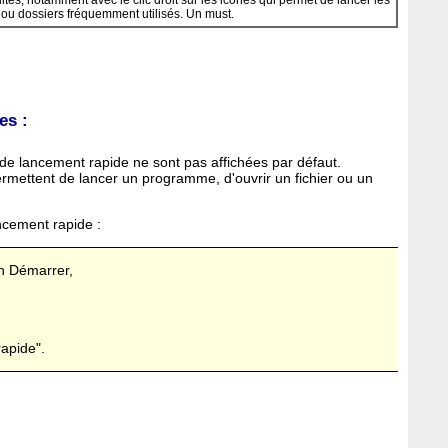
ités, notamment avec le clic droit sur les icônes qui permet de lancer les
 ou dossiers fréquemment utilisés. Un must.
es :
de lancement rapide ne sont pas affichées par défaut.
 permettent de lancer un programme, d'ouvrir un fichier ou un
ancement rapide :
on Démarrer,
rapide".