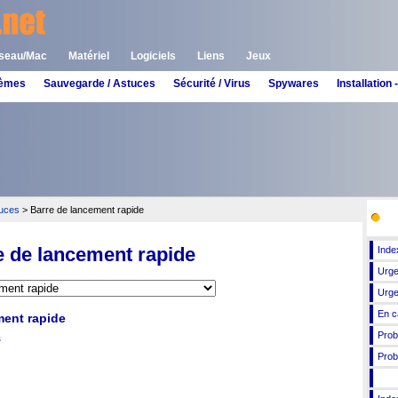
seau/Mac
Matériel
Logiciels
Liens
Jeux
lèmes
Sauvegarde / Astuces
Sécurité / Virus
Spywares
Installatio
tuces
> Barre de lancement rapide
Voi
e de lancement rapide
Inde
Urge
Urge
En c
ment rapide
Pro
s
Pro