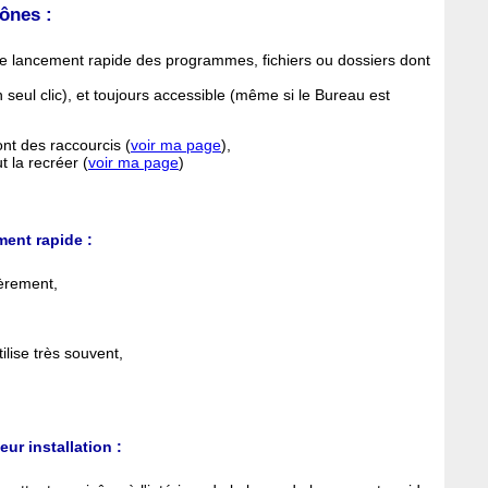
cônes :
 de lancement rapide des programmes, fichiers ou dossiers dont
n seul clic), et toujours accessible (même si le Bureau est
ont des raccourcis (
voir ma page
),
 la recréer (
voir ma page
)
ment rapide :
ièrement,
ilise très souvent,
ur installation :