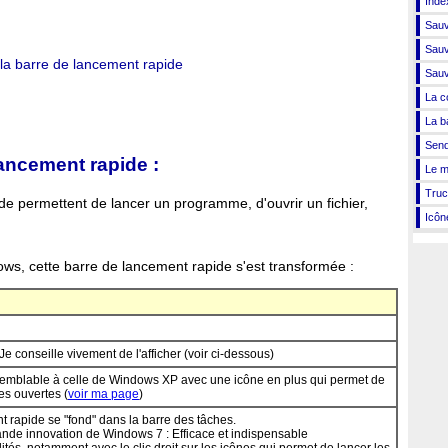
Inde
Sauv
Sauv
 la barre de lancement rapide
Sauv
La c
La b
Send
lancement rapide :
Le m
Truc
de permettent de lancer un programme, d'ouvrir un fichier,
Icôn
ws, cette barre de lancement rapide s'est transformée :
e conseille vivement de l'afficher (voir ci-dessous)
 Semblable à celle de Windows XP avec une icône en plus qui permet de
res ouvertes (
voir ma page
)
 rapide se "fond" dans la barre des tâches.
rande innovation de Windows 7 : Efficace et indispensable