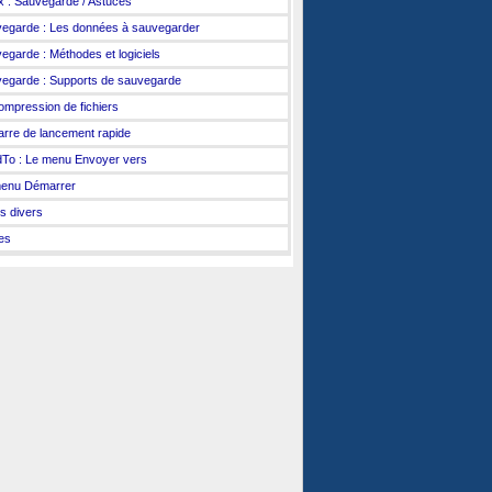
x : Sauvegarde / Astuces
egarde : Les données à sauvegarder
egarde : Méthodes et logiciels
egarde : Supports de sauvegarde
ompression de fichiers
arre de lancement rapide
To : Le menu Envoyer vers
enu Démarrer
s divers
es