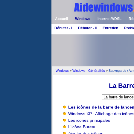
Accueil
Windows
Internet/ADSL
Ré
Débuter - I
Débuter - II
Entretien
Prob
Windows
>
Windows : Généralités
>
Sauvegarde / As
La Barr
Les icônes de la barre de lance
Windows XP : Affichage des icône
Les icônes principales
L'icône Bureau
Ajouter des icônes