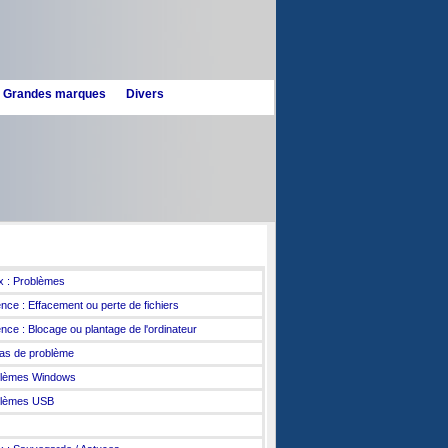
n - Grandes marques
Divers
r aussi mes pages :
x : Problèmes
nce : Effacement ou perte de fichiers
nce : Blocage ou plantage de l'ordinateur
as de problème
blèmes Windows
blèmes USB