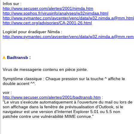
Infos sur :
http://www.secuser.com/alertes/2001/nimda.htm
http://www.sophos.fr/virusinfo/analyses/w32nimdaa.html
http://www.symantec.com/avcenter/venc/data/w32.nimda.a@mm.htm
http://www.cert.org/advisories/CA-2001-26.html
Logiciel pour éradiquer Nimda :
http://www.symantec.com/avcenter/venc/data/w32.nimda.a@mm.remov
Badtransb :
Virus de messagerie contenu en pièce jointe.
Symptôme classique : Chaque pression sur la touche ^ affiche le
double accent ^^.
voir :
http://www.secuser.com/alertes/2001/badtransb.htm
:
"Le virus s'exécute automatiquement à l'ouverture du mail ou lors de
son affichage dans la fenêtre de prévisualisation d'Outlook, si le
navigateur est une version d'Internet Explorer 5.01 ou 5.5 non
patchée contre une vulnérabilité MIME connue."