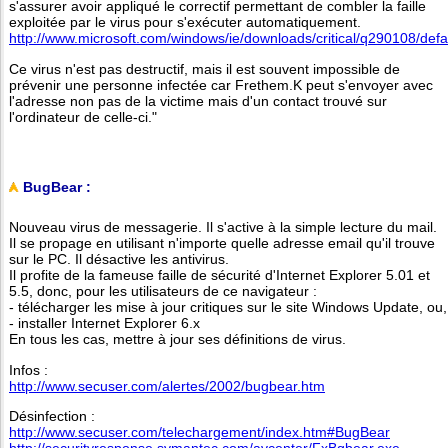
s'assurer avoir appliqué le correctif permettant de combler la faille
exploitée par le virus pour s'exécuter automatiquement.
http://www.microsoft.com/windows/ie/downloads/critical/q290108/defa
Ce virus n'est pas destructif, mais il est souvent impossible de
prévenir une personne infectée car Frethem.K peut s'envoyer avec
l'adresse non pas de la victime mais d'un contact trouvé sur
l'ordinateur de celle-ci."
BugBear :
Nouveau virus de messagerie. Il s'active à la simple lecture du mail.
Il se propage en utilisant n'importe quelle adresse email qu'il trouve
sur le PC. Il désactive les antivirus.
Il profite de la fameuse faille de sécurité d'Internet Explorer 5.01 et
5.5, donc, pour les utilisateurs de ce navigateur :
- télécharger les mise à jour critiques sur le site Windows Update, ou,
- installer Internet Explorer 6.x
En tous les cas, mettre à jour ses définitions de virus.
Infos :
http://www.secuser.com/alertes/2002/bugbear.htm
Désinfection :
http://www.secuser.com/telechargement/index.htm#BugBear