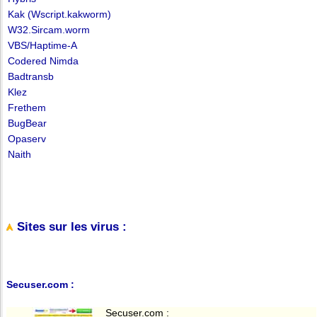
Kak (Wscript.kakworm)
W32.Sircam.worm
VBS/Haptime-A
Codered Nimda
Badtransb
Klez
Frethem
BugBear
Opaserv
Naith
Sites sur les virus :
Secuser.com :
Secuser.com :