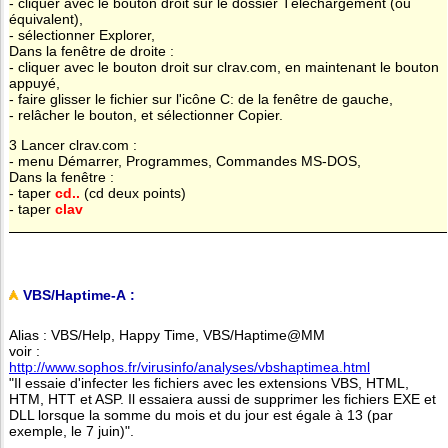
- cliquer avec le bouton droit sur le dossier Téléchargement (ou
équivalent),
- sélectionner Explorer,
Dans la fenêtre de droite :
- cliquer avec le bouton droit sur clrav.com, en maintenant le bouton
appuyé,
- faire glisser le fichier sur l'icône C: de la fenêtre de gauche,
- relâcher le bouton, et sélectionner Copier.
3 Lancer clrav.com :
- menu Démarrer, Programmes, Commandes MS-DOS,
Dans la fenêtre :
- taper
cd..
(cd deux points)
- taper
clav
VBS/Haptime-A :
Alias : VBS/Help, Happy Time, VBS/Haptime@MM
voir :
http://www.sophos.fr/virusinfo/analyses/vbshaptimea.html
"Il essaie d'infecter les fichiers avec les extensions VBS, HTML,
HTM, HTT et ASP. Il essaiera aussi de supprimer les fichiers EXE et
DLL lorsque la somme du mois et du jour est égale à 13 (par
exemple, le 7 juin)".