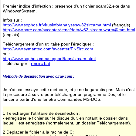
Premier indice d'infection : présence d'un fichier scam32.exe dans
Windows\System.
Infos sur :
http://www.sophos.fr/virusinfo/analyses/w32sircama.html
(français)
http://www.sarc.com/avcenter/venc/data/w32.sircam.worm@mm.html
(anglais)
Téléchargement d'un utilitaire pour l'éradiquer :
http://www.symantec.com/avcenter/FixSirc.com
ou :
http://www.sophos.com/support/faqs/sircam.html
- télécharger :
rmsirc.bat
Méthode de désinfection avec clrav.com :
Je n'ai pas essayé cette méthode, et je ne la garantis pas. Mais c'est
la procédure à suivre pour télécharger un programme Dos, et le
lancer à partir d'une fenêtre Commandes MS-DOS.
1 Télécharger l'utilitaire de désinfection :
- enregistrer le fichier sur le disque dur, en notant le dossier dans
lequel il est enregistré (normalement, un dossier Téléchargement).
2 Déplacer le fichier à la racine de C: