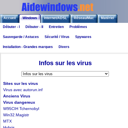
Accueil
Windows
Internet/ADSL
Réseau/Mac
Matériel
Débuter - I
Débuter - II
Entretien
Problèmes
Logiciels
Liens
Jeux
Sauvegarde / Astuces
Sécurité / Virus
Spywares
Installation - Grandes marques
Divers
Windows
>
Windows : Généralités
>
Sécurité / Virus
> Infos sur les virus
Infos sur les virus
Sites sur les virus
Virus avec autorun.inf
Anciens Virus
Virus dangereux
W95CIH Tchernobyl
Win32.Magistr
MTX
Hybris