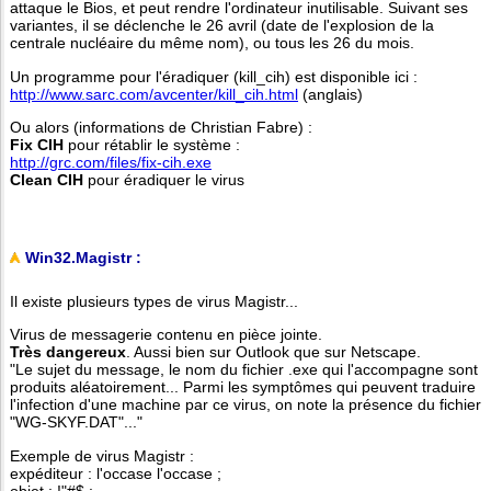
attaque le Bios, et peut rendre l'ordinateur inutilisable. Suivant ses
variantes, il se déclenche le 26 avril (date de l'explosion de la
centrale nucléaire du même nom), ou tous les 26 du mois.
Un programme pour l'éradiquer (kill_cih) est disponible ici :
http://www.sarc.com/avcenter/kill_cih.html
(anglais)
Ou alors (informations de Christian Fabre) :
Fix CIH
pour rétablir le système :
http://grc.com/files/fix-cih.exe
Clean CIH
pour éradiquer le virus
Win32.Magistr :
Il existe plusieurs types de virus Magistr...
Virus de messagerie contenu en pièce jointe.
Très dangereux
. Aussi bien sur Outlook que sur Netscape.
"Le sujet du message, le nom du fichier .exe qui l'accompagne sont
produits aléatoirement... Parmi les symptômes qui peuvent traduire
l'infection d'une machine par ce virus, on note la présence du fichier
"WG-SKYF.DAT"..."
Exemple de virus Magistr :
expéditeur : l'occase l'occase ;
objet : !"#$ ;