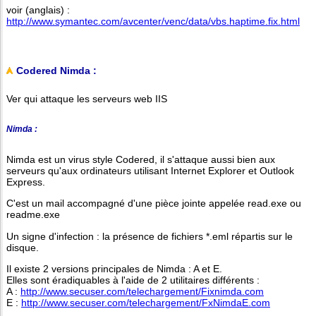
voir (anglais) :
http://www.symantec.com/avcenter/venc/data/vbs.haptime.fix.html
Codered Nimda :
Ver qui attaque les serveurs web IIS
Nimda :
Nimda est un virus style Codered, il s'attaque aussi bien aux
serveurs qu'aux ordinateurs utilisant Internet Explorer et Outlook
Express.
C'est un mail accompagné d'une pièce jointe appelée read.exe ou
readme.exe
Un signe d'infection : la présence de fichiers *.eml répartis sur le
disque.
Il existe 2 versions principales de Nimda : A et E.
Elles sont éradiquables à l'aide de 2 utilitaires différents :
A :
http://www.secuser.com/telechargement/Fixnimda.com
E :
http://www.secuser.com/telechargement/FxNimdaE.com