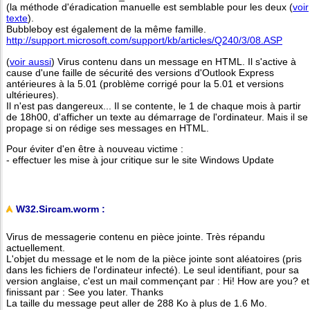
(la méthode d'éradication manuelle est semblable pour les deux (
voir
texte
).
Bubbleboy est également de la même famille.
http://support.microsoft.com/support/kb/articles/Q240/3/08.ASP
(
voir aussi
) Virus contenu dans un message en HTML. Il s'active à
cause d'une faille de sécurité des versions d'Outlook Express
antérieures à la 5.01 (problème corrigé pour la 5.01 et versions
ultérieures).
Il n'est pas dangereux... Il se contente, le 1 de chaque mois à partir
de 18h00, d'afficher un texte au démarrage de l'ordinateur. Mais il se
propage si on rédige ses messages en HTML.
Pour éviter d'en être à nouveau victime :
- effectuer les mise à jour critique sur le site Windows Update
W32.Sircam.worm :
Virus de messagerie contenu en pièce jointe. Très répandu
actuellement.
L'objet du message et le nom de la pièce jointe sont aléatoires (pris
dans les fichiers de l'ordinateur infecté). Le seul identifiant, pour sa
version anglaise, c'est un mail commençant par : Hi! How are you? et
finissant par : See you later. Thanks
La taille du message peut aller de 288 Ko à plus de 1.6 Mo.