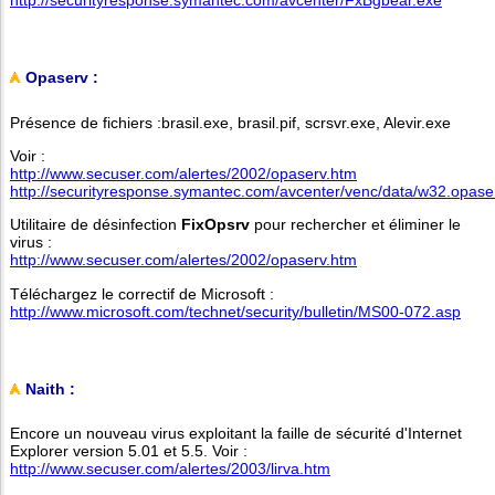
http://securityresponse.symantec.com/avcenter/FxBgbear.exe
Opaserv :
Présence de fichiers :brasil.exe, brasil.pif, scrsvr.exe, Alevir.exe
Voir :
http://www.secuser.com/alertes/2002/opaserv.htm
http://securityresponse.symantec.com/avcenter/venc/data/w32.opase
Utilitaire de désinfection
FixOpsrv
pour rechercher et éliminer le
virus :
http://www.secuser.com/alertes/2002/opaserv.htm
Téléchargez le correctif de Microsoft :
http://www.microsoft.com/technet/security/bulletin/MS00-072.asp
Naith :
Encore un nouveau virus exploitant la faille de sécurité d'Internet
Explorer version 5.01 et 5.5. Voir :
http://www.secuser.com/alertes/2003/lirva.htm