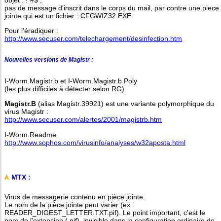
pas de message d'inscrit dans le corps du mail, par contre une piece
jointe qui est un fichier : CFGWIZ32.EXE
Pour l'éradiquer :
http://www.secuser.com/telechargement/desinfection.htm
Nouvelles versions de Magistr :
I-Worm.Magistr.b et I-Worm.Magistr.b.Poly
(les plus difficiles à détecter selon RG)
Magistr.B
(alias Magistr.39921) est une variante polymorphique du
virus Magistr :
http://www.secuser.com/alertes/2001/magistrb.htm
I-Worm.Readme
http://www.sophos.com/virusinfo/analyses/w32aposta.html
MTX :
Virus de messagerie contenu en pièce jointe.
Le nom de la pièce jointe peut varier (ex :
READER_DIGEST_LETTER.TXT.pif). Le point important, c'est le
nom de l'extension (.pif), invisible dans la configuration ordinaire de