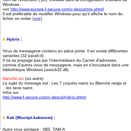
Windows.
voir
http://www.europe.f-secure.com/v-descs/mtx.shtml
Il est préférable de modifier Windows pour qu'il affiche le nom du
fichier en entier (
voir
).
Hybris :
Virus de messagerie contenu en pièce jointe. Il en existe différentes
variantes (32 paraît-il).
Il ne se propage pas par l'intermédiaire du Carnet d'adresses,
comme d'autres virus de messagerie, mais en s'incrustant dans une
bibliothèque Windows (wsock32.dll).
blanche.scr
(ou autre)
Le sujet du message est : Les 7 coquins nains ou Blanche neige et
...les sexe nains
Infos sur :
http://www.f-secure.com/v-descs/hybris.shtml
Kak (Wscript.kakworm) :
Autre virus similaire : VBS_TAM.A