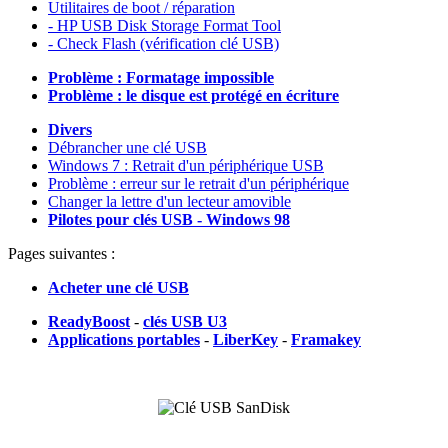
Utilitaires de boot / réparation
- HP USB Disk Storage Format Tool
- Check Flash (vérification clé USB)
Problème : Formatage impossible
Problème : le disque est protégé en écriture
Divers
Débrancher une clé USB
Windows 7 : Retrait d'un périphérique USB
Problème : erreur sur le retrait d'un périphérique
Changer la lettre d'un lecteur amovible
Pilotes pour clés USB - Windows 98
Pages suivantes :
Acheter une clé USB
ReadyBoost
-
clés USB U3
Applications portables
-
LiberKey
-
Framakey