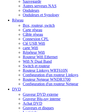
Sauvegarde
Autres serveurs NAS
Onduleurs
Onduleurs et Synology
Réseau
Box, routeur, switch
Carte réseau
Câble réseau
Connexion CPL
Clé USB Wifi
carte Wifi
Répéteur Wifi
Routeur Wifi Ethernet
Wifi N Dual Band
Switch et routeur
Routeur Linksys WRT610N
Configuration d'un routeur Linksys
Routeur Netgear WNDR3700
Configuration d'un routeur Netgear
DVD
Graveur DVD externe
Graveur Blu-ray interne
Achat DVD
Graveurs et disques