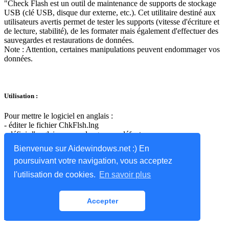
"Check Flash est un outil de maintenance de supports de stockage
USB (clé USB, disque dur externe, etc.). Cet utilitaire destiné aux
utilisateurs avertis permet de tester les supports (vitesse d'écriture et
de lecture, stabilité), de les formater mais également d'effectuer des
sauvegardes et restaurations de données.
Note : Attention, certaines manipulations peuvent endommager vos
données.
Utilisation :
Pour mettre le logiciel en anglais :
- éditer le fichier ChkFlsh.lng
- définir l'anglais comme langue par défaut :
[Prefs] Default=ENG
Bienvenue sur Aidewindows.net :) En
poursuivant votre navigation, vous acceptez
l'utilisation de cookies.
En savoir plus
Accepter
Problème : formatage impossible :