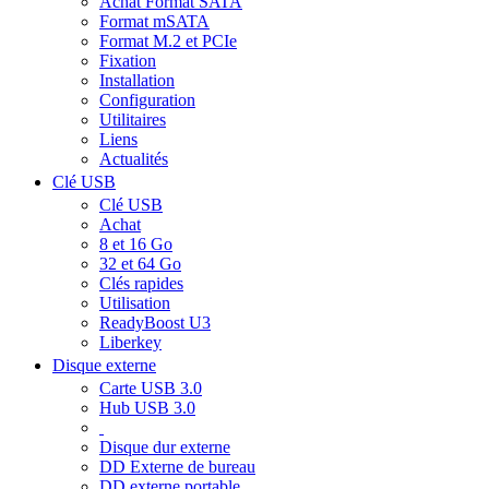
Achat Format SATA
Format mSATA
Format M.2 et PCIe
Fixation
Installation
Configuration
Utilitaires
Liens
Actualités
Clé USB
Clé USB
Achat
8 et 16 Go
32 et 64 Go
Clés rapides
Utilisation
ReadyBoost U3
Liberkey
Disque externe
Carte USB 3.0
Hub USB 3.0
Disque dur externe
DD Externe de bureau
DD externe portable