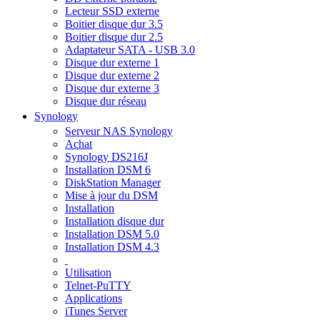
Lecteur SSD externe
Boitier disque dur 3.5
Boitier disque dur 2.5
Adaptateur SATA - USB 3.0
Disque dur externe 1
Disque dur externe 2
Disque dur externe 3
Disque dur réseau
Synology
Serveur NAS Synology
Achat
Synology DS216J
Installation DSM 6
DiskStation Manager
Mise à jour du DSM
Installation
Installation disque dur
Installation DSM 5.0
Installation DSM 4.3
Utilisation
Telnet-PuTTY
Applications
iTunes Server