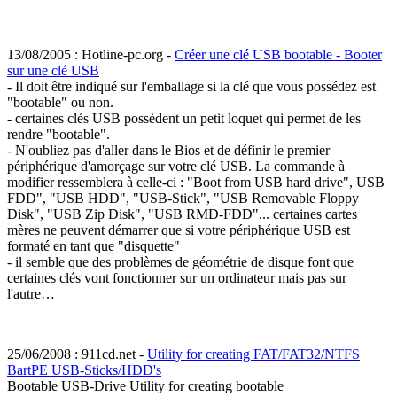
13/08/2005 : Hotline-pc.org -
Créer une clé USB bootable - Booter
sur une clé USB
- Il doit être indiqué sur l'emballage si la clé que vous possédez est
"bootable" ou non.
- certaines clés USB possèdent un petit loquet qui permet de les
rendre "bootable".
- N'oubliez pas d'aller dans le Bios et de définir le premier
périphérique d'amorçage sur votre clé USB. La commande à
modifier ressemblera à celle-ci : "Boot from USB hard drive", USB
FDD", "USB HDD", "USB-Stick", "USB Removable Floppy
Disk", "USB Zip Disk", "USB RMD-FDD"... certaines cartes
mères ne peuvent démarrer que si votre périphérique USB est
formaté en tant que "disquette"
- il semble que des problèmes de géométrie de disque font que
certaines clés vont fonctionner sur un ordinateur mais pas sur
l'autre…
25/06/2008 : 911cd.net -
Utility for creating FAT/FAT32/NTFS
BartPE USB-Sticks/HDD's
Bootable USB-Drive Utility for creating bootable