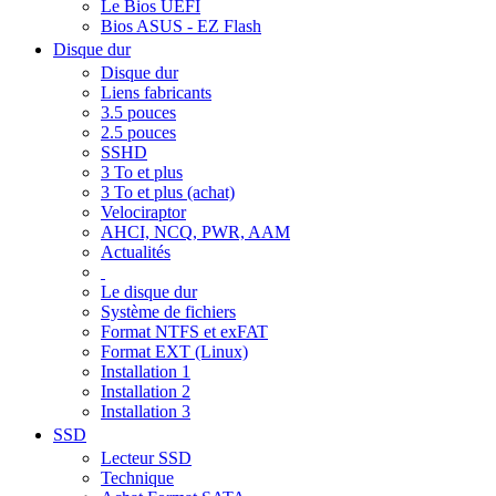
Le Bios UEFI
Bios ASUS - EZ Flash
Disque dur
Disque dur
Liens fabricants
3.5 pouces
2.5 pouces
SSHD
3 To et plus
3 To et plus (achat)
Velociraptor
AHCI, NCQ, PWR, AAM
Actualités
Le disque dur
Système de fichiers
Format NTFS et exFAT
Format EXT (Linux)
Installation 1
Installation 2
Installation 3
SSD
Lecteur SSD
Technique