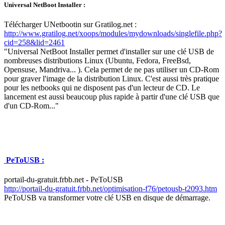
Universal NetBoot Installer :
Télécharger UNetbootin sur Gratilog.net :
http://www.gratilog.net/xoops/modules/mydownloads/singlefile.php?
cid=258&lid=2461
"Universal NetBoot Installer permet d'installer sur une clé USB de
nombreuses distributions Linux (Ubuntu, Fedora, FreeBsd,
Opensuse, Mandriva... ). Cela permet de ne pas utiliser un CD-Rom
pour graver l'image de la distribution Linux. C'est aussi très pratique
pour les netbooks qui ne disposent pas d'un lecteur de CD. Le
lancement est aussi beaucoup plus rapide à partir d'une clé USB que
d'un CD-Rom..."
PeToUSB :
portail-du-gratuit.frbb.net - PeToUSB
http://portail-du-gratuit.frbb.net/optimisation-f76/petousb-t2093.htm
PeToUSB va transformer votre clé USB en disque de démarrage.