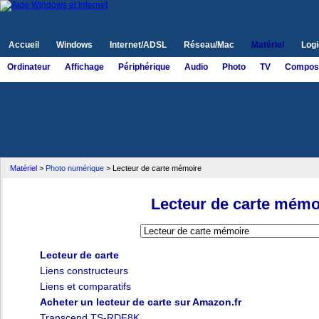
Accueil
Windows
Internet/ADSL
Réseau/Mac
Matériel
Logi
Ordinateur
Affichage
Périphérique
Audio
Photo
TV
Compos
Matériel
>
Photo numérique
> Lecteur de carte mémoire
Lecteur de carte mémo
Lecteur de carte
Liens constructeurs
Liens et comparatifs
Acheter un lecteur de carte sur Amazon.fr
Transcend TS-RDF8K