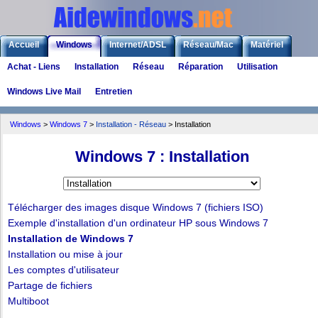
Accueil
Windows
Internet/ADSL
Réseau/Mac
Matériel
Achat - Liens
Installation
Réseau
Réparation
Utilisation
Logiciels
Liens
Jeux
Windows Live Mail
Entretien
Windows
>
Windows 7
>
Installation - Réseau
> Installation
Windows 7 : Installation
Télécharger des images disque Windows 7 (fichiers ISO)
Exemple d'installation d'un ordinateur HP sous Windows 7
Installation de Windows 7
Installation ou mise à jour
Les comptes d'utilisateur
Partage de fichiers
Multiboot