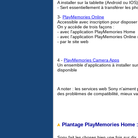
A installer sur la tablette (Android ou IOS)
- Sert essentiellement à transférer les phot
3-
PlayMemories Online
Accessible avec inscription pour disposer
On y accède de trois façons :
- avec l'application PlayMemories Home
- avec l'application PlayMemories Online 
- par le site web
4 -
PlayMemories Camera Apps
Un ensemble d'applications à installer su
disponible
A noter : les services web Sony n'aiment 
des problèmes de compatibilité, mieux va
Plantage PlayMemories Home 
Sony fait les choses bien une fois sur dix.