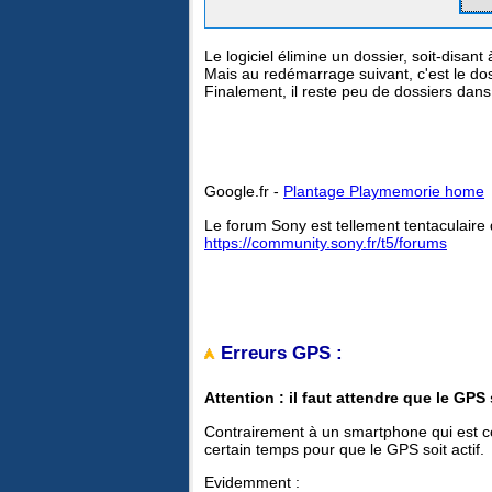
Le logiciel élimine un dossier, soit-disant 
Mais au redémarrage suivant, c'est le doss
Finalement, il reste peu de dossiers dans 
Google.fr -
Plantage Playmemorie home
Le forum Sony est tellement tentaculaire q
https://community.sony.fr/t5/forums
Erreurs GPS :
Attention : il faut attendre que le GPS
Contrairement à un smartphone qui est c
certain temps pour que le GPS soit actif.
Evidemment :