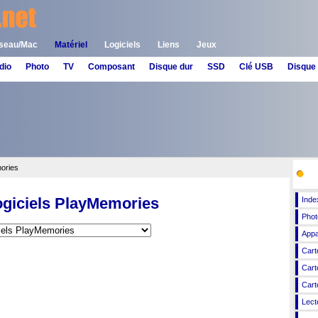
seau/Mac
Matériel
Logiciels
Liens
Jeux
dio
Photo
TV
Composant
Disque dur
SSD
Clé USB
Disque
mories
Pho
ogiciels PlayMemories
Inde
Phot
Appa
Cart
Cart
Cart
Lect