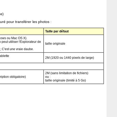
ge)
iguré pour transférer les photos :
Taille par défaut
dows ou Mac OS X).
 peut utiliser l'Explorateur de
taille originale
 C'est une vraie daube.
ablette
2M (1920 ou 1440 pixels de large)
2M (sans limitation de fichiers)
iption obligatoire)
ou :
taille originale (limité à 5 Go)