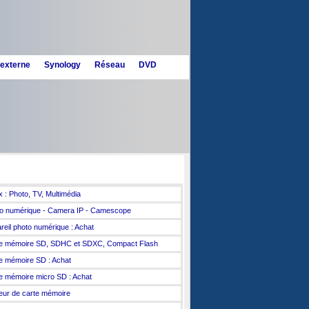
 externe
Synology
Réseau
DVD
to numérique
x : Photo, TV, Multimédia
o numérique - Camera IP - Camescope
reil photo numérique : Achat
e mémoire SD, SDHC et SDXC, Compact Flash
e mémoire SD : Achat
e mémoire micro SD : Achat
eur de carte mémoire