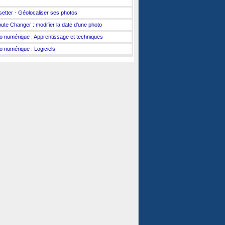
etter - Géolocaliser ses photos
ibute Changer : modifier la date d'une photo
o numérique : Apprentissage et techniques
o numérique : Logiciels