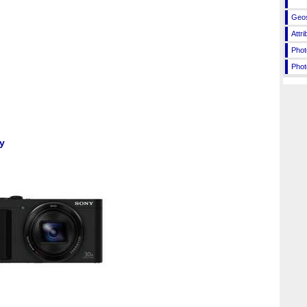
Geos
Attr
Phot
Phot
y