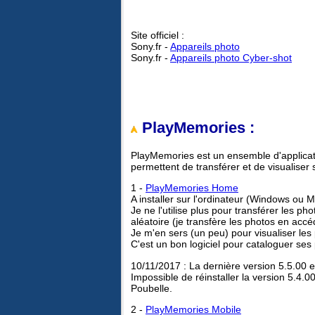
Site officiel :
Sony.fr -
Appareils photo
Sony.fr -
Appareils photo Cyber-shot
PlayMemories :
PlayMemories est un ensemble d'applicati
permettent de transférer et de visualiser 
1 -
PlayMemories Home
A installer sur l'ordinateur (Windows ou 
Je ne l'utilise plus pour transférer les ph
aléatoire (je transfère les photos en accé
Je m'en sers (un peu) pour visualiser les
C'est un bon logiciel pour cataloguer ses
10/11/2017 : La dernière version 5.5.00 e
Impossible de réinstaller la version 5.4.00
Poubelle.
2 -
PlayMemories Mobile