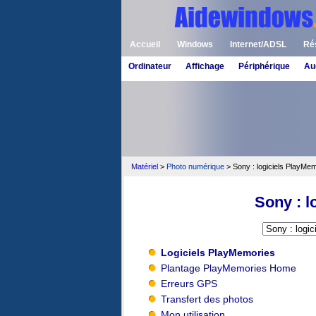
Accueil
Windows
Internet/ADSL
Ré
Ordinateur
Affichage
Périphérique
Au
Matériel
>
Photo numérique
> Sony : logiciels PlayMe
Sony : l
Logiciels PlayMemories
Plantage PlayMemories Home
Erreurs GPS
Transfert des photos
Mon utilisation