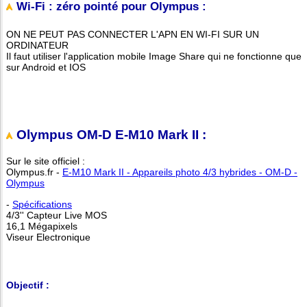
Wi-Fi : zéro pointé pour Olympus :
ON NE PEUT PAS CONNECTER L'APN EN WI-FI SUR UN
ORDINATEUR
Il faut utiliser l'application mobile Image Share qui ne fonctionne que
sur Android et IOS
Olympus OM-D E-M10 Mark II :
Sur le site officiel :
Olympus.fr -
E‑M10 Mark II - Appareils photo 4/3 hybrides - OM-D -
Olympus
-
Spécifications
4/3'' Capteur Live MOS
16,1 Mégapixels
Viseur Electronique
Objectif :