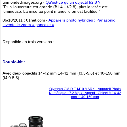
unmondedimages.org -
Qu'est-ce qu'un objectif f/2,8 ?
"Plus l'ouverture est grande (f/1.4 – f/2.8), plus la visée est
lumineuse. La mise au point manuelle en est facilitée."
06/10/2011 : 01net.com -
Appareils photo hybrides : Panasonic
invente le zoom « pancake »
Disponible en trois versions :
Double-kit :
Avec deux objectifs 14-42 mm 14-42 mm (f3.5-5.6) et 40-150 mm
(f4.0-5.6)
Olympus OM-D E-M10 MARK II Appareil Photo
Numérique 17.2 Mpix - Argent - Objectifs 14-42
mm et 40-150 mm