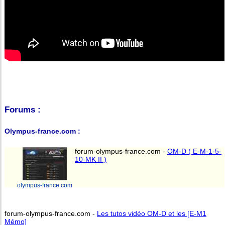
Forums :
Olympus-france.com :
forum-olympus-france.com -
OM-D ( E-M-1-5-
10-MK II )
olympus-france.com
forum-olympus-france.com -
Les tutos vidéo OM-D et les [E-M1
Mémo]