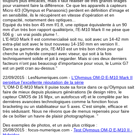
toujours plus efficaces, mais il faut réaliser de très grands tirages
pour vraiment faire la différence. Ce que les appareils à capteurs
Micro 4/3 (Olympus et Panasonic) perdent en définition d'image et
en sensibilité, ils le récupèrent en vitesse d'opération et en
compacité, notamment des optiques...
Equipé du très bon 45 mm f/1.8, une optique équivalente à un 90
mm d'un très bon rapport qualité/prix, l'E-M10 Mark II ne pèse que
506 g : un vrai poids plume !..
L'E-M10 Mark II est commercialisé soit nu, soit avec un 14-42 mm
extra-plat soit avec le tout nouveau 14-150 mm en version II..
Dans sa gamme de prix, l'E-M10 est un très bon choix pour qui
cherche un hybride compact avec viseur, qui soit à la fois
techniquement solide et joli à regarder. Mais si ces deux derniers
facteurs n'ont pas beaucoup d'importance pour vous, le Lumix G7
est un petit cran au-dessus."
22/09/2015 : LesNumeriques.com -
L'Olympus OM-D E-M10 Mark II
perpétue l'excellente réputation de la série
"L'OM-D E-M10 Mark II puise toute sa force dans ce qu'Olympus sait
faire de mieux depuis plusieurs générations (le design rétro, le
capteur CMOS de 16 Mpx, un autofocus vif) et le complète par les
dernières avancées technologiques comme la fonction focus
bracketing ou un stabilisateur sur 5 axes. C'est simple, efficace et
très séduisant. Nous ne rêvons que de menus repensés pour faire
de ce boîtier un havre de plaisir photographique. "
Des exemples de photos, et un avis plus critique :
25/08/2015 : focus-numerique.com -
Test Olympus OM-D E-M10 II -
Hybrides