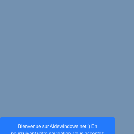
Bienvenue sur Aidewindows.net :) En
poursuivant votre navigation, vous acceptez