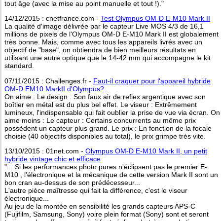
tout âge (avec la mise au point manuelle et tout !)."
14/12/2015 : cnetfrance.com -
Test Olympus OM-D E-M10 Mark II
La qualité d'image délivrée par le capteur Live MOS 4/3 de 16,1
millions de pixels de l'Olympus OM-D E-M10 Mark II est globalement
très bonne. Mais, comme avec tous les appareils livrés avec un
objectif de "base", on obtiendra de bien meilleurs résultats en
utilisant une autre optique que le 14-42 mm qui accompagne le kit
standard.
07/11/2015 : Challenges.fr -
Faut-il craquer pour l'appareil hybride
OM-D EM10 MarkII d'Olympus?
On aime : Le design : Son faux air de reflex argentique avec son
boîtier en métal est du plus bel effet. Le viseur : Extrêmement
lumineux, l'indispensable qui fait oublier la prise de vue via écran. On
aime moins : Le capteur : Certains concurrents au même prix
possèdent un capteur plus grand. Le prix : En fonction de la focale
choisie (40 objectifs disponibles au total), le prix grimpe très vite.
13/10/2015 : 01net.com -
Olympus OM-D E-M10 Mark II, un petit
hybride vintage chic et efficace
"... Si les performances photo pures n'éclipsent pas le premier E-
M10 , l'électronique et la mécanique de cette version Mark II sont un
bon cran au-dessus de son prédécesseur...
L'autre pièce maîtresse qui fait la différence, c'est le viseur
électronique...
Au jeu de la montée en sensibilité les grands capteurs APS-C
(Fujifilm, Samsung, Sony) voire plein format (Sony) sont et seront