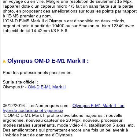
en voyage ou en ville. Malgré une résolution de seulement 16 Mpx,
l'appareil doté d'un capteur micro 4/3 fait un sans faute sur la partie
photo, en proposant des améliorations sur tous les points par rapport
à l'E-M5 premier du nom.
L'OM-D E-M5 Mark II d'Olympus est disponible en deux coloris,
argent et noir, à partir de 1040€ nu sur Amazon ou bien 1234€ avec
l'objectif de kit 14-42mm f/3.5-5.6.
Olympus OM-D E-M1 Mark II :
Pour les professionnels passionnés.
Sur le site officiel :
Olympus.fr -
OM-D E-M1 Mark II
06/12/2016 : LesNumeriques.com -
Olympus E-M1 Mark II : un
hybride audacieux et vigoureux
"L'OM-D E-M1 Mark II profite d'évolutions majeures : nouvelle
ergonomie, nouveau capteur de 20 Mpx, nouveau processeur,
modes rafales surprenants, mode vidéo 4K, stabilisation 5 axes, etc.
Des améliorations qui promettent encore une fois un bel avenir à
l'hybride haut de gamme d'Olympus.