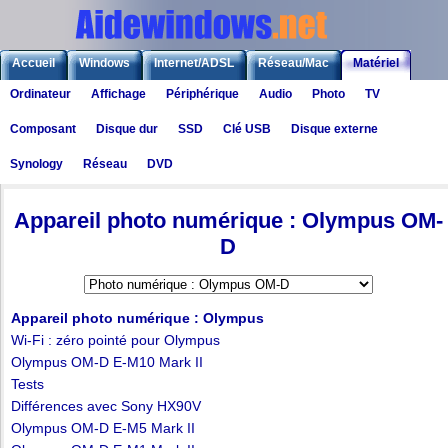
Accueil
Windows
Internet/ADSL
Réseau/Mac
Matériel
Ordinateur
Affichage
Périphérique
Audio
Photo
TV
Logiciels
Liens
Jeux
Composant
Disque dur
SSD
Clé USB
Disque externe
Synology
Réseau
DVD
Matériel
>
Photo numérique
> Appareil photo numérique : Olympus OM-D
Appareil photo numérique : Olympus OM-
D
Appareil photo numérique : Olympus
Wi-Fi : zéro pointé pour Olympus
Olympus OM-D E-M10 Mark II
Tests
Différences avec Sony HX90V
Olympus OM-D E-M5 Mark II