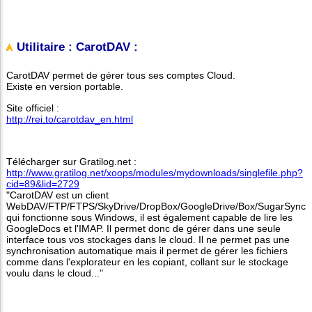
Utilitaire : CarotDAV :
CarotDAV permet de gérer tous ses comptes Cloud.
Existe en version portable.
Site officiel :
http://rei.to/carotdav_en.html
Télécharger sur Gratilog.net :
http://www.gratilog.net/xoops/modules/mydownloads/singlefile.php?
cid=89&lid=2729
"CarotDAV est un client
WebDAV/FTP/FTPS/SkyDrive/DropBox/GoogleDrive/Box/SugarSync
qui fonctionne sous Windows, il est également capable de lire les
GoogleDocs et l'IMAP. Il permet donc de gérer dans une seule
interface tous vos stockages dans le cloud. Il ne permet pas une
synchronisation automatique mais il permet de gérer les fichiers
comme dans l'explorateur en les copiant, collant sur le stockage
voulu dans le cloud..."