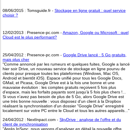
08/06/2015 : Tomsguide.fr -
Stockage en ligne gratuit : quel service
choisir ?
12/02/2013 : Presence-pc.com -
Amazon, Google ou Microsoft : quel
Cloud est le plus performant?
25/04/2012 : Presence-pc.com -
Google Drive lancé : 5 Go gratuits,
mais plus cher
"Comme annoncé par les rumeurs et quelques fuites, Google a lancé
hier soir Drive, un nouveau service de stockage en ligne pourvu de
clients pour presque toutes les plateformes (Windows, Mac OS,
Android et bientôt iOS). Espace unifié pour tous les Google Docs,
GMail, et Picasa, Google Drive est à la fois une bonne et une
mauvaise évolution : les comptes gratuits reçoivent 5 fois plus
d'espace, mais les forfaits payants sont jusqu'à 5 fois plus chers !...
Si vous n'avez pas besoin de plus de 5 Go, alors Google Drive est
une très bonne nouvelle : vous disposez d'un client à la Dropbox
réalisant la synchronisation d'un dossier "Google Drive" enregistré
localement sur votre PC entre le Cloud et tous les autres appareils..."
24/04/2012 : NextInpact.com -
SkyDrive : analyse de l'offre et du
client de synchronisation
"Après InSync, nous venons d'analyser en détail la nouvelle offre