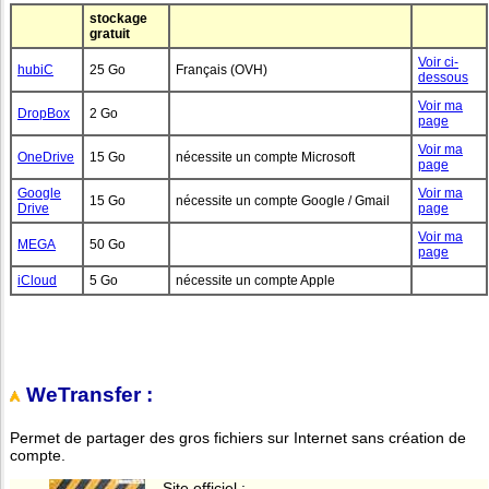
stockage
gratuit
Voir ci-
hubiC
25 Go
Français (OVH)
dessous
Voir ma
DropBox
2 Go
page
Voir ma
OneDrive
15 Go
nécessite un compte Microsoft
page
Google
Voir ma
15 Go
nécessite un compte Google / Gmail
Drive
page
Voir ma
MEGA
50 Go
page
iCloud
5 Go
nécessite un compte Apple
WeTransfer :
Permet de partager des gros fichiers sur Internet sans création de
compte.
Site officiel :