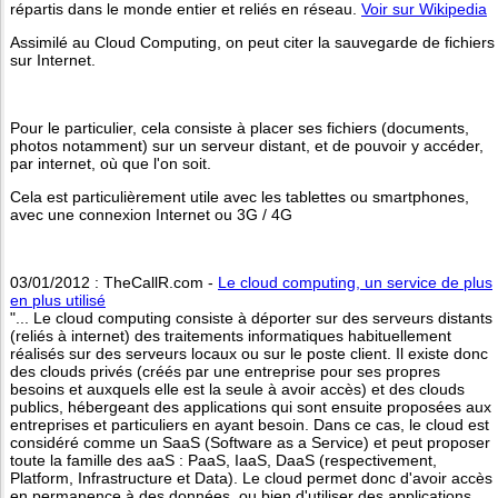
répartis dans le monde entier et reliés en réseau.
Voir sur Wikipedia
Assimilé au Cloud Computing, on peut citer la sauvegarde de fichiers
sur Internet.
Pour le particulier, cela consiste à placer ses fichiers (documents,
photos notamment) sur un serveur distant, et de pouvoir y accéder,
par internet, où que l'on soit.
Cela est particulièrement utile avec les tablettes ou smartphones,
avec une connexion Internet ou 3G / 4G
03/01/2012 : TheCallR.com -
Le cloud computing, un service de plus
en plus utilisé
"... Le cloud computing consiste à déporter sur des serveurs distants
(reliés à internet) des traitements informatiques habituellement
réalisés sur des serveurs locaux ou sur le poste client. Il existe donc
des clouds privés (créés par une entreprise pour ses propres
besoins et auxquels elle est la seule à avoir accès) et des clouds
publics, hébergeant des applications qui sont ensuite proposées aux
entreprises et particuliers en ayant besoin. Dans ce cas, le cloud est
considéré comme un SaaS (Software as a Service) et peut proposer
toute la famille des aaS : PaaS, IaaS, DaaS (respectivement,
Platform, Infrastructure et Data). Le cloud permet donc d'avoir accès
en permanence à des données, ou bien d'utiliser des applications