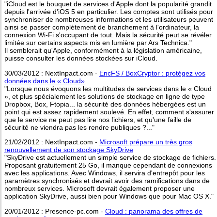
"iCloud est le bouquet de services d'Apple dont la popularité grandit
depuis l'arrivée d'iOS 5 en particulier. Les comptes sont utilisés pour
synchroniser de nombreuses informations et les utilisateurs peuvent
ainsi se passer complètement de branchement à l'ordinateur, la
connexion Wi-Fi s'occupant de tout. Mais la sécurité peut se révéler
limitée sur certains aspects mis en lumière par Ars Technica."
Il semblerait qu'Apple, conformément à la législation américaine,
puisse consulter les données stockées sur iCloud.
30/03/2012 : NextInpact.com -
EncFS / BoxCryptor : protégez vos
données dans le « Cloud»
"Lorsque nous évoquons les multitudes de services dans le « Cloud
», et plus spécialement les solutions de stockage en ligne de type
Dropbox, Box, Ftopia... la sécurité des données hébergées est un
point qui est assez rapidement soulevé. En effet, comment s'assurer
que le service ne peut pas lire nos fichiers, et qu'une faille de
sécurité ne viendra pas les rendre publiques ?..."
21/02/2012 : NextInpact.com -
Microsoft prépare un très gros
renouvellement de son stockage SkyDrive
"SkyDrive est actuellement un simple service de stockage de fichiers.
Proposant gratuitement 25 Go, il manque cependant de connexions
avec les applications. Avec Windows, il servira d'entrepôt pour les
paramètres synchronisés et devrait avoir des ramifications dans de
nombreux services. Microsoft devrait également proposer une
application SkyDrive, aussi bien pour Windows que pour Mac OS X."
20/01/2012 : Presence-pc.com -
Cloud : panorama des offres de