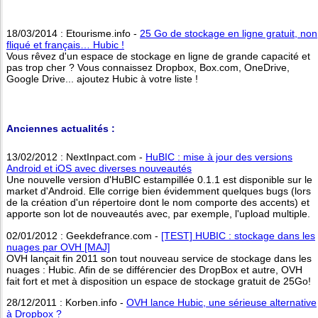
18/03/2014 : Etourisme.info -
25 Go de stockage en ligne gratuit, non
fliqué et français… Hubic !
Vous rêvez d'un espace de stockage en ligne de grande capacité et
pas trop cher ? Vous connaissez Dropbox, Box.com, OneDrive,
Google Drive... ajoutez Hubic à votre liste !
Anciennes actualités :
13/02/2012 : NextInpact.com -
HuBIC : mise à jour des versions
Android et iOS avec diverses nouveautés
Une nouvelle version d'HuBIC estampillée 0.1.1 est disponible sur le
market d'Android. Elle corrige bien évidemment quelques bugs (lors
de la création d'un répertoire dont le nom comporte des accents) et
apporte son lot de nouveautés avec, par exemple, l'upload multiple.
02/01/2012 : Geekdefrance.com -
[TEST] HUBIC : stockage dans les
nuages par OVH [MAJ]
OVH lançait fin 2011 son tout nouveau service de stockage dans les
nuages : Hubic. Afin de se différencier des DropBox et autre, OVH
fait fort et met à disposition un espace de stockage gratuit de 25Go!
28/12/2011 : Korben.info -
OVH lance Hubic, une sérieuse alternative
à Dropbox ?