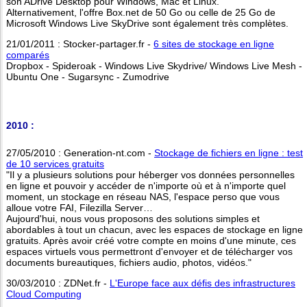
son ADrive Desktop pour Windows, Mac et Linux.
Alternativement, l'offre Box.net de 50 Go ou celle de 25 Go de
Microsoft Windows Live SkyDrive sont également très complètes.
21/01/2011 : Stocker-partager.fr -
6 sites de stockage en ligne
comparés
Dropbox - Spideroak - Windows Live Skydrive/ Windows Live Mesh -
Ubuntu One - Sugarsync - Zumodrive
2010 :
27/05/2010 : Generation-nt.com -
Stockage de fichiers en ligne : test
de 10 services gratuits
"Il y a plusieurs solutions pour héberger vos données personnelles
en ligne et pouvoir y accéder de n'importe où et à n'importe quel
moment, un stockage en réseau NAS, l'espace perso que vous
alloue votre FAI, Filezilla Server…
Aujourd'hui, nous vous proposons des solutions simples et
abordables à tout un chacun, avec les espaces de stockage en ligne
gratuits. Après avoir créé votre compte en moins d'une minute, ces
espaces virtuels vous permettront d'envoyer et de télécharger vos
documents bureautiques, fichiers audio, photos, vidéos."
30/03/2010 : ZDNet.fr -
L'Europe face aux défis des infrastructures
Cloud Computing