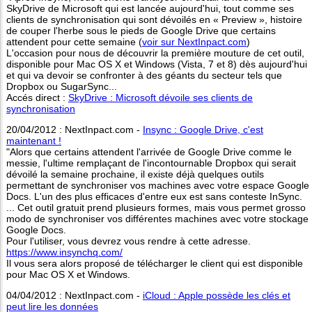
SkyDrive de Microsoft qui est lancée aujourd'hui, tout comme ses
clients de synchronisation qui sont dévoilés en « Preview », histoire
de couper l'herbe sous le pieds de Google Drive que certains
attendent pour cette semaine (
voir sur NextInpact.com
)
L'occasion pour nous de découvrir la première mouture de cet outil,
disponible pour Mac OS X et Windows (Vista, 7 et 8) dès aujourd'hui
et qui va devoir se confronter à des géants du secteur tels que
Dropbox ou SugarSync...
Accés direct :
SkyDrive : Microsoft dévoile ses clients de
synchronisation
20/04/2012 : NextInpact.com -
Insync : Google Drive, c'est
maintenant !
"Alors que certains attendent l'arrivée de Google Drive comme le
messie, l'ultime remplaçant de l'incontournable Dropbox qui serait
dévoilé la semaine prochaine, il existe déjà quelques outils
permettant de synchroniser vos machines avec votre espace Google
Docs. L'un des plus efficaces d'entre eux est sans conteste InSync.
... Cet outil gratuit prend plusieurs formes, mais vous permet grosso
modo de synchroniser vos différentes machines avec votre stockage
Google Docs.
Pour l'utiliser, vous devrez vous rendre à cette adresse.
https://www.insynchq.com/
Il vous sera alors proposé de télécharger le client qui est disponible
pour Mac OS X et Windows.
04/04/2012 : NextInpact.com -
iCloud : Apple possède les clés et
peut lire les données