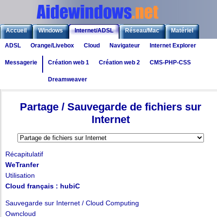
Accueil
Windows
Internet/ADSL
Réseau/Mac
Matériel
ADSL
Orange/Livebox
Cloud
Navigateur
Internet Explorer
Logiciels
Liens
Jeux
Messagerie
Création web 1
Création web 2
CMS-PHP-CSS
Dreamweaver
Internet
>
Cloud
> Partage de fichiers sur Internet
Partage / Sauvegarde de fichiers sur
Internet
Récapitulatif
WeTranfer
Utilisation
Cloud français : hubiC
Sauvegarde sur Internet / Cloud Computing
Owncloud