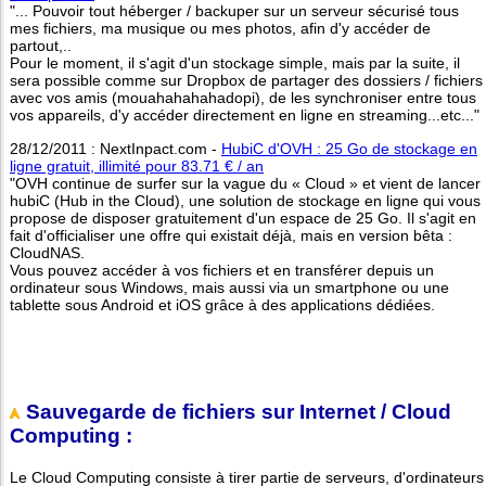
"... Pouvoir tout héberger / backuper sur un serveur sécurisé tous
mes fichiers, ma musique ou mes photos, afin d'y accéder de
partout,..
Pour le moment, il s'agit d'un stockage simple, mais par la suite, il
sera possible comme sur Dropbox de partager des dossiers / fichiers
avec vos amis (mouahahahahadopi), de les synchroniser entre tous
vos appareils, d'y accéder directement en ligne en streaming...etc..."
28/12/2011 : NextInpact.com -
HubiC d'OVH : 25 Go de stockage en
ligne gratuit, illimité pour 83.71 € / an
"OVH continue de surfer sur la vague du « Cloud » et vient de lancer
hubiC (Hub in the Cloud), une solution de stockage en ligne qui vous
propose de disposer gratuitement d'un espace de 25 Go. Il s'agit en
fait d'officialiser une offre qui existait déjà, mais en version bêta :
CloudNAS.
Vous pouvez accéder à vos fichiers et en transférer depuis un
ordinateur sous Windows, mais aussi via un smartphone ou une
tablette sous Android et iOS grâce à des applications dédiées.
Sauvegarde de fichiers sur Internet / Cloud
Computing :
Le Cloud Computing consiste à tirer partie de serveurs, d'ordinateurs