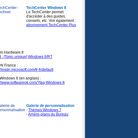
TechCenter Windows 8
Le TechCenter permet
d'accéder à des guides,
conseils, etc. Voir également :
abonnement TechCenter Plus
res :
m.Hardware.fr
t : [Topic unique] Windows 8/RT
N France :
://msdn.microsoft.com/fr-fr/default
Windows 8 (en anglais) :
://www.softwareok.com/?faq-Windows-8
rosoft - Galerie de personnalisation :
Galerie de personnalisation
-
Thèmes Windows 7​
-
Arrière-plans du Bureau​
look.com :