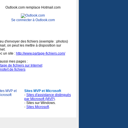
Outlook.com remplace Hotmail.com
Se connecter à Outlook.com
ns : Partager des fichiers :
ieu d'envoyer des fichiers (exemple : photos)
mail, on peut les mettre à disposition sur
net.
ec un site :
http://www.partage-fichiers.com/
 aussi mes pages :
tage de fichiers sur Internet
nsfert de fichiers
es MVP et Microsoft :
Sites MVP et Microsoft
-
Sites d'assistance distingués
par Microsoft (MVP)
.
- Sites sur Windows.
-
Sites Microsoft
.