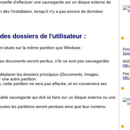
onseille d'effectuer une sauvegarde sur un disque externe de
n dès l'installation, lorsqu'il n'y a pas encore de données
es dossiers de l'utilisateur :
Aut
sont situés sur la même partition que Windows :
Foru
Suje
ces documents seront perdus, s'ils ne sont pas sauvegardés
MSD
http
Faq 
de déplacer les dossiers principaux (Documents, Images,
http
une autre partition.
, cette partition ne sera pas effacée, et on conservera ses
Mic
table sauvegarde qui doit se faire sur un disque externe ou une
, toutes les partitions seront perdues ainsi que leur contenu.
Out