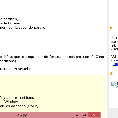
e partition,
 sur le Bureau
 nom sur la seconde partition.
Lie
Au l
par 
Inter
- av
, il faut que le disque dur de l'ordinateur soit partitionné. C'est
Voir
-
Par
partitions)
-
Tra
rdinateurs actuels :
Sit
l y a deux partitions :
tient Windows
evoir les données (DATA)