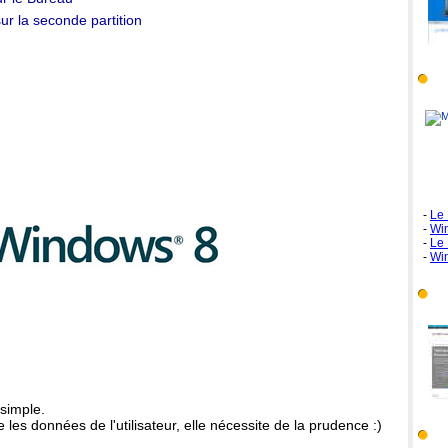
sur la seconde partition
Les
-
Le 
-
Wi
-
Le 
-
Wi
Tél
simple.
es données de l'utilisateur, elle nécessite de la prudence :)
Tec