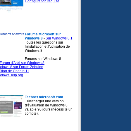
Configuration requise
 forums Microsoft sur Windows 8 :
Forums Microsoft sur
Windows 8
-
Sur Windows 8.1
Toutes les questions sur
l'installation et l'utilisation de
Windows 8
Forums sur Windows 8 :
Forum d'Aski sur Windows 8
ndows 8 sur Forum Zebulon
Blog de Chantal11
ndowsHelp.org
écharger Windows 8 version Entreprise :
Technet.microsoft.com
Télécharger une version
d'évaluation de Windows 8
valable 90 jours (nécessite un
compte).
hnet - TechCenter :