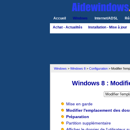
Accueil
Windows
Internet/ADSL
Ré
Achat - Actualités
Installation - Mise à jour
Windows
>
Windows 8
>
Configuration
> Modifier l'emp
Windows 8 : Modif
Mise en garde
Modifier l'emplacement des dossi
Préparation
Partition supplémentaire
Afficher le dossier de l'utilisateur 