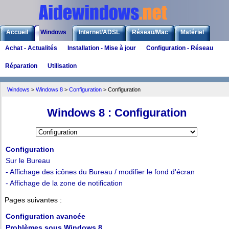
Accueil
Windows
Internet/ADSL
Réseau/Mac
Matériel
Achat - Actualités
Installation - Mise à jour
Configuration - Réseau
Logiciels
Liens
Jeux
Réparation
Utilisation
Windows
>
Windows 8
>
Configuration
> Configuration
Windows 8 : Configuration
Configuration
Sur le Bureau
- Affichage des icônes du Bureau / modifier le fond d'écran
- Affichage de la zone de notification
Pages suivantes :
Configuration avancée
Problèmes sous Windows 8