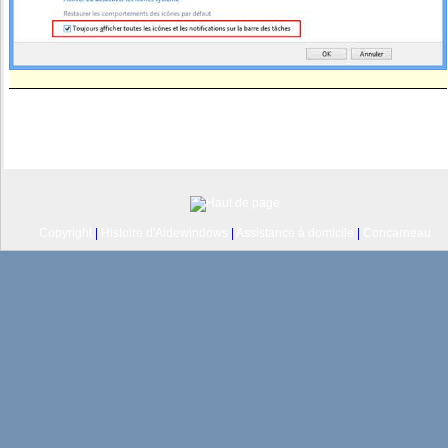
Copyright
|
Histoire d'Aidewindows
|
Assistance à domicile
|
Concarneau