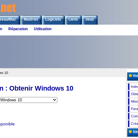
seau/Mac
Matériel
Logiciels
Liens
Jeux
on
Réparation
Utilisation
ws 10
Voi
ion : Obtenir Windows 10
Inde
Obte
Mise
Para
Comp
sponible
Créa
Sit