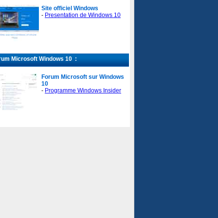
Site officiel Windows
-
Presentation de Windows 10
um Microsoft Windows 10 :
Forum Microsoft sur Windows
10
-
Programme Windows Insider