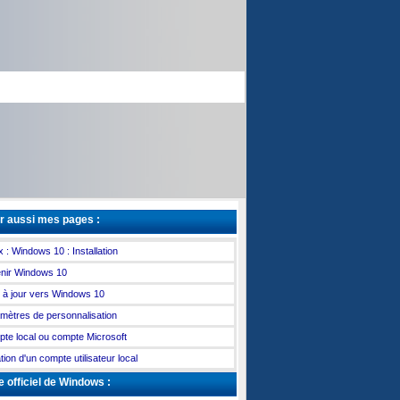
r aussi mes pages :
x : Windows 10 : Installation
nir Windows 10
 à jour vers Windows 10
mètres de personnalisation
te local ou compte Microsoft
tion d'un compte utilisateur local
e officiel de Windows :