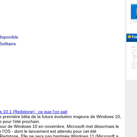
isponible
For
Sollitaire
 10.1 (Redstone) : ce que l'on sait
te première bêta de la future évolution majeure de Windows 10,
e pour l'été prochain.
à jour de Windows 10 en novembre, Microsoft met désormais le
 l'OS - dont le lancement est attendu pour cet été
 Redstone. Elle ne sera pas baptisée Windows 11 (Microsoft a