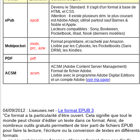
Devenu le Standard. Il s'agit d'un format à base de
HTML et CSS.
Attention : Il existe plusieurs drm. le plus courant
ePub
.epub
est Adobe Adept, utilisé partout sauf Barnes &
Noble et Apple.
Lecteurs compatibles : Sony, Bookeeen,
Pocketbook, illiad, Nook (derniers modèles)
Format propriétaire, et racheté par Amazon.
.mobi,
Mobipocket
Lisible par les Cybooks, les Pocketbooks (Sans
.prc, .azw
DRM), les Kindles.
PDF
.pdf
ACSM (Adobe Content Server Management)
Format de fichier Adobe.
ACSM
.acsm
Lisible avec le programme Adobe Digital Editions
et un compte Adobe (
voir ma page
)
04/09/2012 : Liseuses.net -
Le format EPUB 3
"Ce format a la particularité d'être ouvert. Cela signifie que tout le
monde peut choisir d'éditer un texte dans ce format. Ainsi, de
nombreux outils gratuits permettent de tirer parti de fichiers EPUB
pour faire la lecture, l'écriture ou la conversion de textes en différents
formats