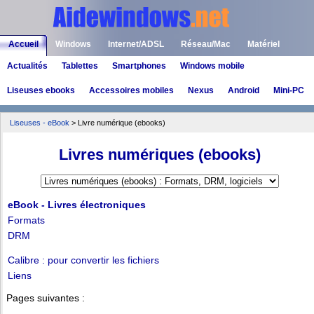
Accueil
Windows
Internet/ADSL
Réseau/Mac
Matériel
Actualités
Tablettes
Smartphones
Windows mobile
Logiciels
Liens
Jeux
Liseuses ebooks
Accessoires mobiles
Nexus
Android
Mini-PC
Liseuses - eBook
> Livre numérique (ebooks)
Livres numériques (ebooks)
eBook - Livres électroniques
Formats
DRM
Calibre : pour convertir les fichiers
Liens
Pages suivantes :