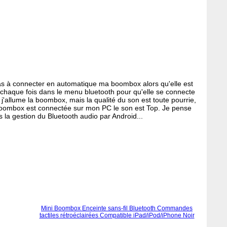
pas à connecter en automatique ma boombox alors qu'elle est
 à chaque fois dans le menu bluetooth pour qu'elle se connecte
e j'allume la boombox, mais la qualité du son est toute pourrie,
 boombox est connectée sur mon PC le son est Top. Je pense
s la gestion du Bluetooth audio par Android...
Mini Boombox Enceinte sans-fil Bluetooth Commandes
tactiles rétroéclairées Compatible iPad/iPod/iPhone Noir