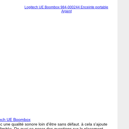
Logitech UE Boombox 984-000244 Enceinte portable
Argent
tech UE Boombox
c une qualité sonore loin d'être sans défaut. à cela s'ajoute
limitée. De quoi se poser des questions sur le placement