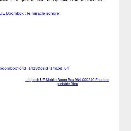
 UE Boombox : le miracle sonore
bile-boombox?crid=1419&osid=14&bit=64
Logitech UE Mobile Boom Box 984-000240 Enceinte
portable Bleu