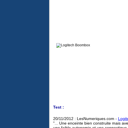
Test :
20/11/2012 : LesNumeriques.com -
Logi
"... Une enceinte bien construite mais ave
une faible autonomie et une connectique 