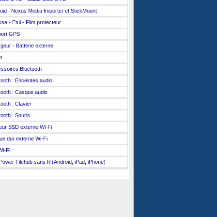
oid : Nexus Media Importer et StickMount
se - Etui - Film protecteur
port GPS
geur - Batterie externe
t
ssoires Bluetooth
tooth : Enceintes audio
tooth : Casque audio
tooth : Clavier
tooth : Souris
eur SSD externe Wi-Fi
ue dur externe Wi-Fi
Wi-Fi
ower Filehub sans fil (Android, iPad, iPhone)