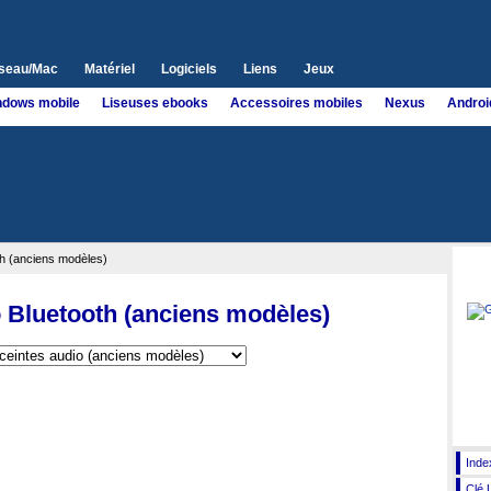
seau/Mac
Matériel
Logiciels
Liens
Jeux
ndows mobile
Liseuses ebooks
Accessoires mobiles
Nexus
Androi
th (anciens modèles)
Goog
 Bluetooth (anciens modèles)
Acces
Inde
Clé