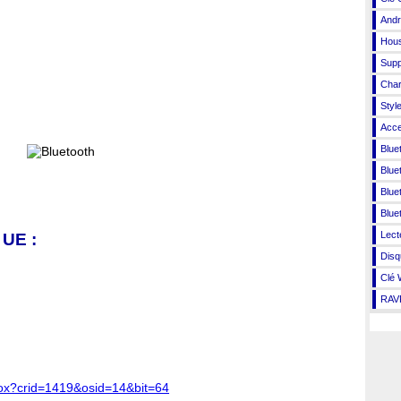
Andr
Hous
Sup
Char
Style
Acce
Blue
Blue
Blue
Blue
Lect
 UE :
Disq
Clé 
RAVP
mbox?crid=1419&osid=14&bit=64