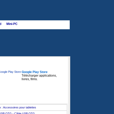
d
Mini-PC
le Play Store :
Google Play Store
Télécharger applications,
livres, films.
soires pour tablettes et mobiles :
x : Accessoires pour tablettes
 USB OTG - Câble USB OTG