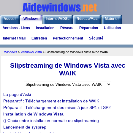
Accueil
Windows
Internet/ADSL
Réseau/Mac
Matériel
Versions - Liens
Installation
Réseau
Réparation
Utilisation
Logiciels
Liens
Jeux
Internet / Mail
Entretien
Perfectionnement
Sécurité
Windows
>
Windows Vista
>
Slipstreaming de Windows Vista avec WAIK
Slipstreaming de Windows Vista avec
WAIK
La page d'Aski
Préparatif : Téléchargement et installation de WAIK
Préparatif : Téléchargement des mises à jour SP1 et SP2
Installation de Windows Vista
() Choix entre installation normale ou slipstreaming
Lancement de sysprep